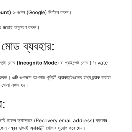
ount)
> গুগল (Google) নির্বাচন করুন।
্ধতির মতোই অনুসরণ করুন।
 মোড ব্যবহার:
নিটো মোড
(Incognito Mode
) বা প্রাইভেট মোড (Private
ুন। এটি গুগলকে আপনার পূর্ববর্তী অ্যাকাউন্টগুলোর তথ্য ট্র্যাক করতে
ন্ট খোলা সহজ হয়।
র:
ি রিকভারি ইমেল অ্যাড্রেস (Recovery email address) ব্যবহার
 ফোন নম্বর ছাড়াই অ্যাকাউন্ট খোলার সুযোগ করে দেয়।