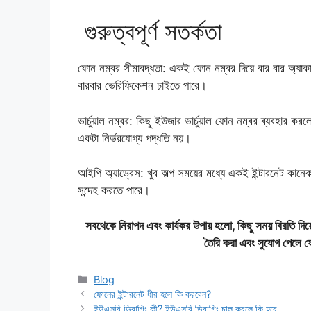
​ গুরুত্বপূর্ণ সতর্কতা
​ফোন নম্বর সীমাবদ্ধতা: একই ফোন নম্বর দিয়ে বার বার অ্যাকা
বারবার ভেরিফিকেশন চাইতে পারে।
​ভার্চুয়াল নম্বর: কিছু ইউজার ভার্চুয়াল ফোন নম্বর ব্যবহা
একটা নির্ভরযোগ্য পদ্ধতি নয়।
​আইপি অ্যাড্রেস: খুব অল্প সময়ের মধ্যে একই ইন্টারনেট ক
সন্দেহ করতে পারে।
​সবথেকে নিরাপদ এবং কার্যকর উপায় হলো, কিছু সময় বিরতি দিয়
তৈরি করা এবং সুযোগ পেলে 
Categories
Blog
ফোনের ইন্টারনেট ধীর হলে কি করবেন?
ইউএসবি ডিবাগিং কী? ইউএসবি ডিবাগিং চালু করলে কি হবে