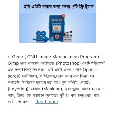
১. Gimp ( GNU Image Manipulation Program)
Gimp হলো অ্যাডোব ফটোশপের (Photoshop) একটি শক্তিশালী
এবং সম্পূর্ণ বিনামূল্যে বিকল্প।এটি একটি ওপেন -সোর্স(Open -
sorce) সফটওয়্যার, যা উইন্ডোজ,ম্যাক ওএস এবং লিনাক্স সব
অপারেটিং সিস্টেমেই ব্যবহার করা যায়। ​মূল বৈশিষ্ট্য: লেয়ারিং
(Layering), মাস্কিং (Masking), অ্যাডভান্সড কালার কারেকশন,
ব্রাশ, ফিল্টার এবং প্লাগইন ব্যবহারের সুবিধা। ​কার জন্য সেরা: যারা
ফটোশপের মতো …
Read more