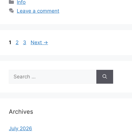
Categories
Info
Leave a comment
Page
Page
Page
1
2
3
Next
→
Search
for:
Archives
July 2026