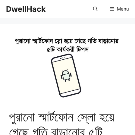
Skip
DwellHack
Menu
to
content
পুরানো স্মার্টফোন স্লো হয়ে
গেছে গতি বাড়ানোর ৫টি