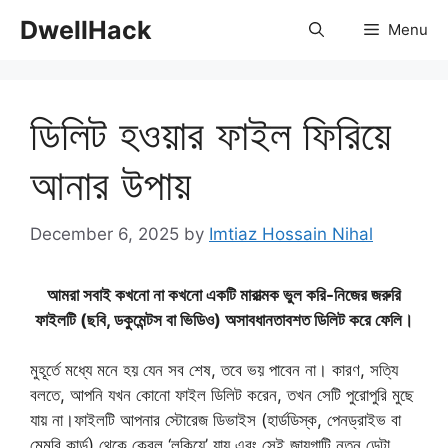
Skip
DwellHack
Menu
to
content
ডিলিট হওয়ার ফাইল ফিরিয়ে
আনার উপায়
December 6, 2025
by
Imtiaz Hossain Nihal
আমরা সবাই কখনো না কখনো একটি মারাত্মক ভুল করি-নিজের জরুরি
ফাইলটি (ছবি, ডকুমেন্টস বা ভিডিও) অসাবধানতাবশত ডিলিট করে ফেলি।
মুহূর্তে মধ্যে মনে হয় যেন সব শেষ, তবে ভয় পাবেন না। কারণ, সত্যি
বলতে, আপনি যখন কোনো ফাইল ডিলিট করেন, তখন সেটি পুরোপুরি মুছে
যায় না।ফাইলটি আপনার স্টোরেজ ডিভাইস (হার্ডডিস্ক, পেনড্রাইভ বা
মেমরি কার্ড) থেকে কেবল ‘লুকিয়ে’ যায় এবং সেই জায়গাটি নতুন ডেটা