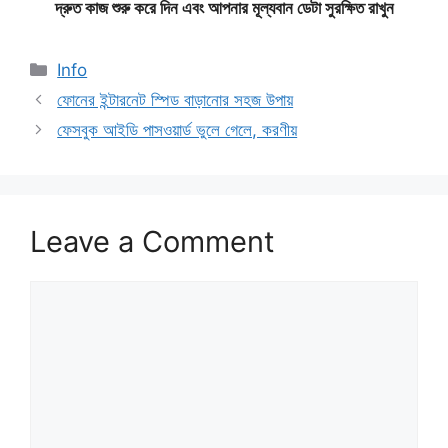
দ্রুত কাজ শুরু করে দিন এবং আপনার মূল্যবান ডেটা সুরক্ষিত রাখুন
Categories
Info
ফোনের ইন্টারনেট স্পিড বাড়ানোর সহজ উপায়
ফেসবুক আইডি পাসওয়ার্ড ভুলে গেলে, করণীয়
Leave a Comment
Comment